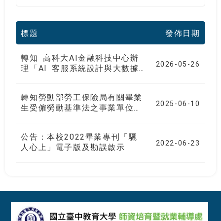
標題
發佈日期
轉知 高科大AI金融科技中心辦
2026-05-26
理「AI 客服系統設計與大數據
分析班」，歡迎待業中的青年報
名參加。
轉知勞動部勞工保險局有關畢業
2025-06-10
生受僱勞動基準法之事業單位，
應留意雇主是否依法提撥勞工退
休金外，亦可主動向雇主表明參
公告：本校2022畢業專刊「驪
加個人自願提繳退休金，以強化
2022-06-23
人心上」電子版及勘誤啟示
未來退休生活保障。
:::